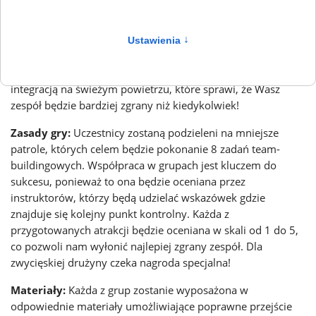
Szukasz niezwykłego sposobu na wzmocnienie relacji w
Ustawienia
↑
zespole i poprawę współpracy? Witaj w naszej grze team-
buildingowej - "ZGRANI"! To połączenie zagadek logicznych z
integracją na świeżym powietrzu, które sprawi, że Wasz
zespół będzie bardziej zgrany niż kiedykolwiek!
Zasady gry:
Uczestnicy zostaną podzieleni na mniejsze
patrole, których celem będzie pokonanie 8 zadań team-
buildingowych. Współpraca w grupach jest kluczem do
sukcesu, ponieważ to ona będzie oceniana przez
instruktorów, którzy będą udzielać wskazówek gdzie
znajduje się kolejny punkt kontrolny. Każda z
przygotowanych atrakcji będzie oceniana w skali od 1 do 5,
co pozwoli nam wyłonić najlepiej zgrany zespół. Dla
zwycięskiej drużyny czeka nagroda specjalna!
Materiały:
Każda z grup zostanie wyposażona w
odpowiednie materiały umożliwiające poprawne przejście