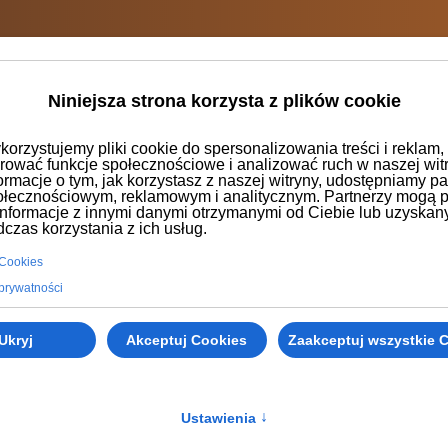
Niniejsza strona korzysta z plików cookie
orzystujemy pliki cookie do spersonalizowania treści i reklam,
rować funkcje społecznościowe i analizować ruch w naszej witr
ormacje o tym, jak korzystasz z naszej witryny, udostępniamy p
Sala bankietowa Wapienniki
O nas
Referencje
Galeria
ołecznościowym, reklamowym i analitycznym. Partnerzy mogą 
 informacje z innymi danymi otrzymanymi od Ciebie lub uzyskan
czas korzystania z ich usług.
 Cookies
Paintball
 prywatności
Ukryj
Akceptuj Cookies
Zaakceptuj wszystkie 
Ustawienia
↑