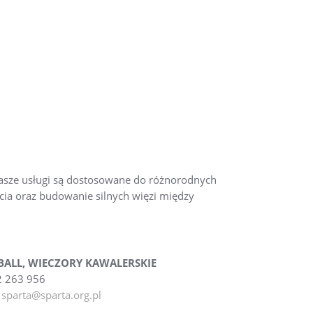
 Nasze usługi są dostosowane do różnorodnych
ycia oraz budowanie silnych więzi między
BALL, WIECZORY KAWALERSKIE
12 263 956
:
sparta@sparta.org.pl