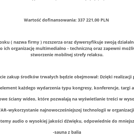
Wartość dofinansowania: 337 221,00 PLN
ku ( nazwa firmy ) rozszerza oraz dywersyfikuje swoją działaln
 ich organizację multimedialno - techniczną oraz zapewni możli
stworzenie mobilnej strefy relaksu.
cie zakup środków trwałych będzie obejmował:
Dzięki realizacj
 element każdego wydarzenia typu kongresy, konferencje, targi
e ściany wideo, które pozwalają na wyświetlanie treści w wysok
R/AR–wykorzystanie najnowocześniejszej technologii w organizacj
ystemy audio o wysokiej jakości dźwięku, odpowiednie do mniejsz
-sauna z balią