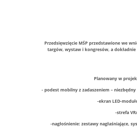
Przedsięwzięcie MŚP przedstawione we wnios
targów, wystaw i kongresów, a dokładnie o
Planowany w projek
- podest mobilny z zadaszeniem – niezbędny
-ekran LED-modułow
-strefa V
-nagłośnienie: zestawy nagłaśniające, s