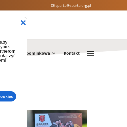
sparta@sparta.org.pl
❌
 aby
ynie.
artnerom
Karta upominkowa
Kontakt
połączyć
ymi
Cookies