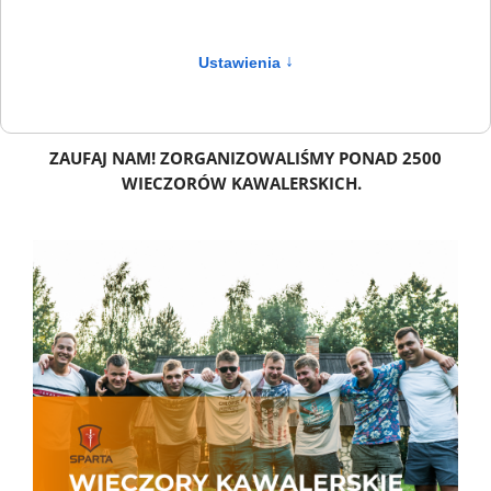
Jego pamięci, zgłoś się do nas. Wieczory, które
organizujemy cechuje niepowtarzalny klimat oraz duża
dawka sportów ekstremalnych. Paintball, off-road, park
Ustawienia
↑
linowy, strzelnica sportowa. Wszystko to jest gwarancją
wspaniałej zabawy i niezapomnianych przygód.
ZAUFAJ NAM! ZORGANIZOWALIŚMY PONAD 2500
WIECZORÓW KAWALERSKICH.