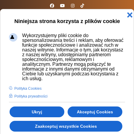
sparta@sparta.org.pl
❌
Niniejsza strona korzysta z plików cookie
Wykorzystujemy pliki cookie do
spersonalizowania treści i reklam, aby oferować
funkcje społecznościowe i analizować ruch w
naszej witrynie. Informacje o tym, jak korzystasz
z naszej witryny, udostępniamy partnerom
społecznościowym, reklamowym i
Wieczory kawalerskie
analitycznym. Partnerzy mogą połączyć te
informacje z innymi danymi otrzymanymi od
Ciebie lub uzyskanymi podczas korzystania z
ich usług.
Polityka Cookies
Polityka prywatności
PAN MŁODY NIGDY TEGO NIE
Ukryj
Akceptuj Cookies
ZAPOMNI!
Jeśli chcesz zafundować przyszłemu panu młodemu
Zaakceptuj wszystkie Cookies
niezapomniane przeżycia, które na długo pozostaną w